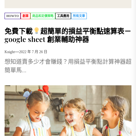
HOWTO
創業
商品和定價策略
工具應用
所有文章
免費下載
超簡單的損益平衡點速算表－
google sheet 創業輔助神器
Knight
2022 年 7 月 26 日
想知道賣多少才會賺錢？用損益平衡點計算神器超
簡單馬...