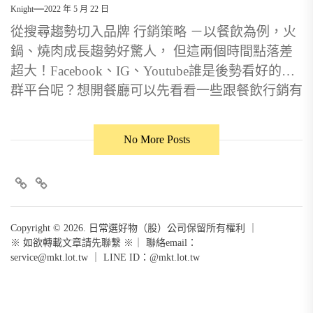
Knight
2022 年 5 月 22 日
從搜尋趨勢切入品牌 行銷策略 －以餐飲為例，火
鍋、燒肉成長趨勢好驚人， 但這兩個時間點落差
超大！Facebook、IG、Youtube誰是後勢看好的社
群平台呢？想開餐廳可以先看看一些跟餐飲行銷有
關的關鍵字趨勢追蹤，是餐飲店家創業開店、做行
銷活動規劃可參考的好用資訊。
No More Posts
FB
+line
Copyright © 2026. 日常選好物（股）公司保留所有權利 ｜
※ 如欲轉載文章請先聯繫 ※｜ 聯絡email：
service@mkt.lot.tw
｜ LINE ID：@mkt.lot.tw